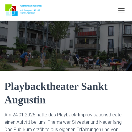
N
A
V
I
G
A
T
I
O
N
U
M
S
Playbacktheater Sankt
C
H
Augustin
A
L
T
Am 24.01.2026 hatte das Playback-Improvisationstheater
E
N
einen Auftritt bei uns. Thema war Silvester und Neuanfang.
Das Publikum erzählte aus eigenen Erfahrungen und von